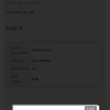
Stok Kodu: SML_828
Yorumları oku
(0)
0.00
TL
Yüzey
SÜPER MAT
Seçenekleri
Kategori
Düz Renkler
Renk/Desen
Gri
Renk
Açık
Tonları