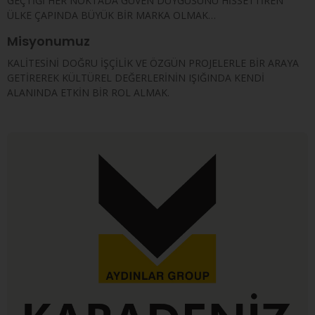
GEÇTİĞİ HER NOKTADA GÜVEN DUYGUSUNU HİSSETTİREN
ÜLKE ÇAPINDA BÜYÜK BİR MARKA OLMAK…
Misyonumuz
KALİTESİNİ DOĞRU İŞÇİLİK VE ÖZGÜN PROJELERLE BİR ARAYA
GETİREREK KÜLTÜREL DEĞERLERİNİN IŞIĞINDA KENDİ
ALANINDA ETKİN BİR ROL ALMAK.