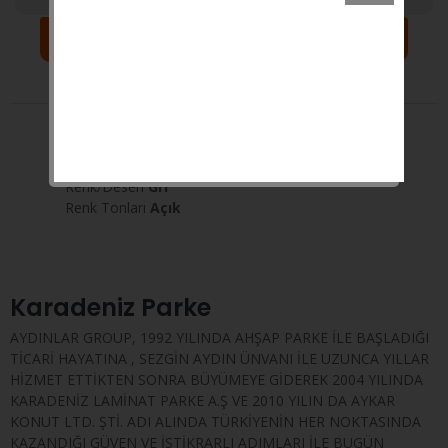
Sepete Ekle
Yorumlar
Açıklama
Taksit
Yüzey Seçenekleri
SÜPER MAT
Kategori
Düz Renkler
Renk/Desen
Gri
Renk Tonları
Açık
Karadeniz Parke
AYDINLAR GROUP, 1992 YILINDA AHŞAP PARKE İLE BAŞLADIĞI
TİCARİ HAYATINA , SEZGİN AYDIN ÜNVANI İLE UZUNCA YILLAR
HİZMET ETTİKTEN SONRA BÜYÜMEYE GİDEREK 2004 YILINDA
KARADENİZ LAMİNAT PARKE A.Ş VE 2010 YILIN DA AYKAR
KONUT LTD. ŞTİ. ADI ALINDA TÜRKİYENİN HER NOKTASINDA
KAZANDIĞI GÜVEN VE İSTİKRARLI ADIMLARI İLE BUGÜN