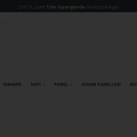
250 TL üzeri
Tüm Siparişlerde
Ücretsiz Kargo!
SERAMİK
KAPI
PANEL
DUVAR PANELLERİ
BO