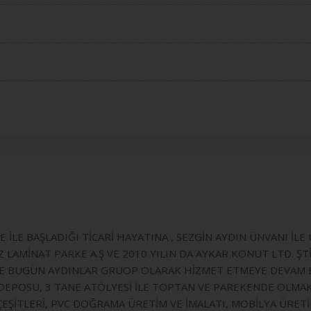
 İLE BAŞLADIĞI TİCARİ HAYATINA , SEZGİN AYDIN ÜNVANI İL
LAMİNAT PARKE A.Ş VE 2010 YILIN DA AYKAR KONUT LTD. ŞT
İLE BUGÜN AYDINLAR GRUOP OLARAK HİZMET ETMEYE DEVAM 
POSU, 3 TANE ATÖLYESİ İLE TOPTAN VE PAREKENDE OLMAK Ü
K ÇEŞİTLERİ, PVC DOĞRAMA ÜRETİM VE İMALATI, MOBİLYA ÜRE