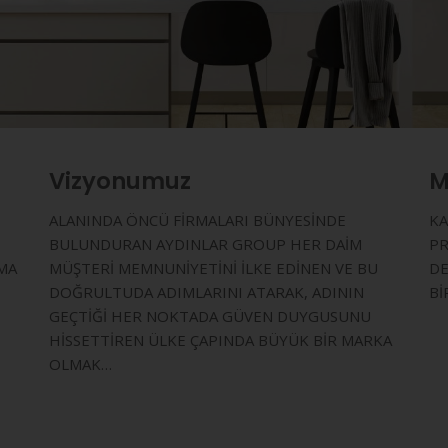
Vizyonumuz
M
ALANINDA ÖNCÜ FİRMALARI BÜNYESİNDE
KA
BULUNDURAN AYDINLAR GROUP HER DAİM
PR
MA
MÜŞTERİ MEMNUNİYETİNİ İLKE EDİNEN VE BU
DE
DOĞRULTUDA ADIMLARINI ATARAK, ADININ
Bİ
GEÇTİĞİ HER NOKTADA GÜVEN DUYGUSUNU
HİSSETTİREN ÜLKE ÇAPINDA BÜYÜK BİR MARKA
OLMAK…