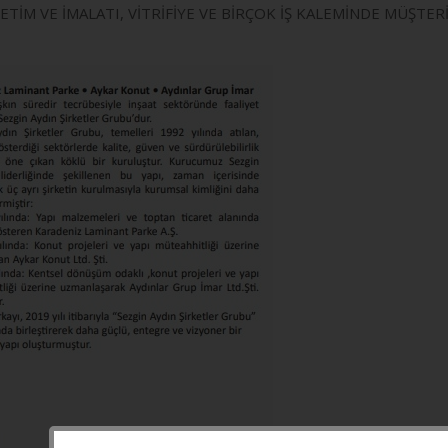
ETİM VE İMALATI, VİTRİFİYE VE BİRÇOK İŞ KALEMİNDE MÜŞ