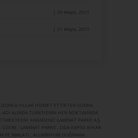
| 29 Mayıs, 2021
| 27 Mayıs, 2021
E UZUNCA YILLAR HİZMET ETTİKTEN SONRA
İ. ADI ALINDA TÜRKİYENİN HER NOKTASINDA
ETMEKTEDİR. KARADENİZ LAMİNAT PARKE A.Ş
ZERE ; LAMİNAT PARKE , ODA KAPISI AYKAR
TİM VE İMALATI , ALÜMİNYUM DOĞRAMA