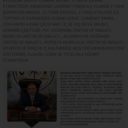
AYDINLAR GRUOP OLARAK HİZMET ETMEYE DEVAM
ETMEKTEDİR. KARADENİZ LAMİNAT PARKE A.Ş OLARAK 3 TANE
ŞOWROOM MAĞZA ,12 TANE DEPOSU, 3 TANE ATÖLYESİ İLE
TOPTAN VE PAREKENDE OLMAK ÜZERE ; LAMİNAT PARKE ,
ODA KAPISI AYKAR ÇELİK KAPI, İÇ VE DIŞ BOYA GRUBU,
SERAMİK ÇEŞİTLERİ, PVC DOĞRAMA ÜRETİM VE İMALATI,
MOBİLYA ÜRETİM VE İMALATI , ALÜMİNYUM DOĞRAMA
ÜRETİM VE İMALATI , KÜPEŞTE KORKULUK ÜRETİM VE İMALATI,
VİTRİFİYE VE BİRÇOK İŞ KALEMİNDE MÜŞTERİ MEMNUNİYETİNE
GÖSTERMİŞ OLDUĞU ÖZEN VE TİTİZLİKLE HİZMET
ETMEKTEDİR.