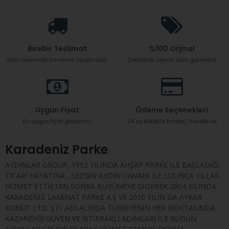
Birebir Teslimat
%100 Orjinal
Ürün teslimatı firmamız tarafından
Sertifikalı orjinal ürün garantisi
yapılır
Uygun Fiyat
Ödeme Seçenekleri
En uygun fiyat garantisi
24 ay tüketici kredisi, havale ve
kapıda ödeme seçenekleriyle
Karadeniz Parke
AYDINLAR GROUP, 1992 YILINDA AHŞAP PARKE İLE BAŞLADIĞI
TİCARİ HAYATINA , SEZGİN AYDIN ÜNVANI İLE UZUNCA YILLAR
HİZMET ETTİKTEN SONRA BÜYÜMEYE GİDEREK 2004 YILINDA
KARADENİZ LAMİNAT PARKE A.Ş VE 2010 YILIN DA AYKAR
KONUT LTD. ŞTİ. ADI ALINDA TÜRKİYENİN HER NOKTASINDA
KAZANDIĞI GÜVEN VE İSTİKRARLI ADIMLARI İLE BUGÜN