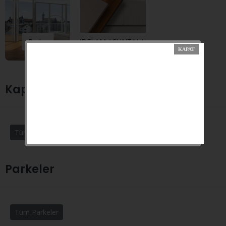
Parke
MDFLAM / SUNTALAM
Kapı Modelleri
Tüm Kapılar
Parkeler
Tüm Parkeler