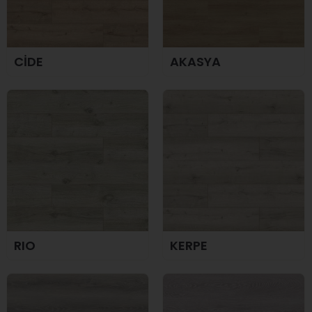
CİDE
AKASYA
RIO
KERPE