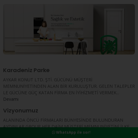
Karadeniz Parke
AYKAR KONUT LTD. ŞTİ. GÜCÜNÜ MÜŞTERİ
MEMNUNİYETİNDEN ALAN BİR KURULUŞTUR. GELEN TALEPLER
LE GÜCÜNE GÜÇ KATAN FİRMA EN İYİHİZMETİ VERMEK...
Devamı
Vizyonumuz
ALANINDA ÖNCÜ FİRMALARI BÜNYESİNDE BULUNDURAN
AYDINLAR GROUP HER DAİM MÜŞTERİ MEMNUNİYETİNİ İLKE
WhatsApp ile sor!
EDİNEN VE BU DOĞRULTUDA ADIMLARINI ATARAK, ADININ