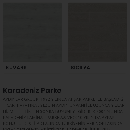
KUVARS
SİCİLYA
Karadeniz Parke
AYDINLAR GROUP, 1992 YILINDA AHŞAP PARKE İLE BAŞLADIĞI
TİCARİ HAYATINA , SEZGİN AYDIN ÜNVANI İLE UZUNCA YILLAR
HİZMET ETTİKTEN SONRA BÜYÜMEYE GİDEREK 2004 YILINDA
KARADENİZ LAMİNAT PARKE A.Ş VE 2010 YILIN DA AYKAR
KONUT LTD. ŞTİ. ADI ALINDA TÜRKİYENİN HER NOKTASINDA
KAZANDIĞI GÜVEN VE İSTİKRARLI ADIMLARI İLE BUGÜN