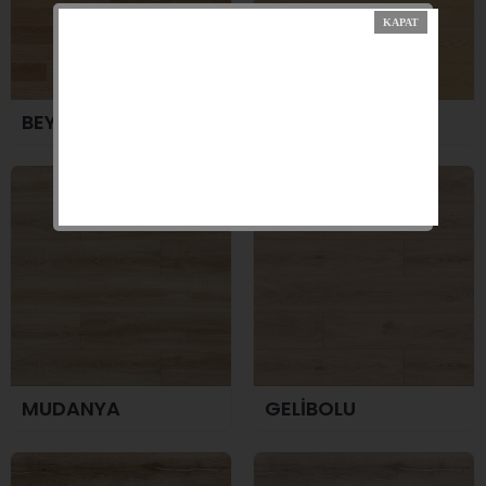
BEYAZ MEŞE
EFES MEŞE
MUDANYA
GELİBOLU