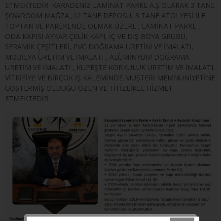
ETMEKTEDİR. KARADENİZ LAMİNAT PARKE A.Ş OLARAK 3 TANE
ŞOWROOM MAĞZA ,12 TANE DEPOSU, 3 TANE ATÖLYESİ İLE
TOPTAN VE PAREKENDE OLMAK ÜZERE ; LAMİNAT PARKE ,
ODA KAPISI AYKAR ÇELİK KAPI, İÇ VE DIŞ BOYA GRUBU,
SERAMİK ÇEŞİTLERİ, PVC DOĞRAMA ÜRETİM VE İMALATI,
MOBİLYA ÜRETİM VE İMALATI , ALÜMİNYUM DOĞRAMA
ÜRETİM VE İMALATI , KÜPEŞTE KORKULUK ÜRETİM VE İMALATI,
VİTRİFİYE VE BİRÇOK İŞ KALEMİNDE MÜŞTERİ MEMNUNİYETİNE
GÖSTERMİŞ OLDUĞU ÖZEN VE TİTİZLİKLE HİZMET
ETMEKTEDİR.