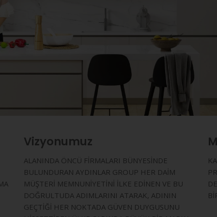
Vizyonumuz
M
ALANINDA ÖNCÜ FİRMALARI BÜNYESİNDE
KA
BULUNDURAN AYDINLAR GROUP HER DAİM
PR
MA
MÜŞTERİ MEMNUNİYETİNİ İLKE EDİNEN VE BU
DE
DOĞRULTUDA ADIMLARINI ATARAK, ADININ
Bİ
GEÇTİĞİ HER NOKTADA GÜVEN DUYGUSUNU