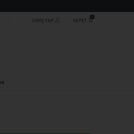
0
GIRIŞ YAP
SEPET
YA