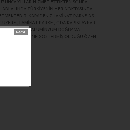
E UZUNCA YILLAR HİZMET ETTİKTEN SONRA
İ. ADI ALINDA TÜRKİYENİN HER NOKTASINDA
ETMEKTEDİR. KARADENİZ LAMİNAT PARKE A.Ş
ZERE ; LAMİNAT PARKE , ODA KAPISI AYKAR
TİM VE İMALATI , ALÜMİNYUM DOĞRAMA
TERİ MEMNUNİYETİNE GÖSTERMİŞ OLDUĞU ÖZEN