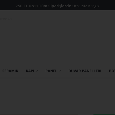
250 TL üzeri
Tüm Siparişlerde
Ücretsiz Kargo!
SERAMİK
KAPI
PANEL
DUVAR PANELLERİ
BO