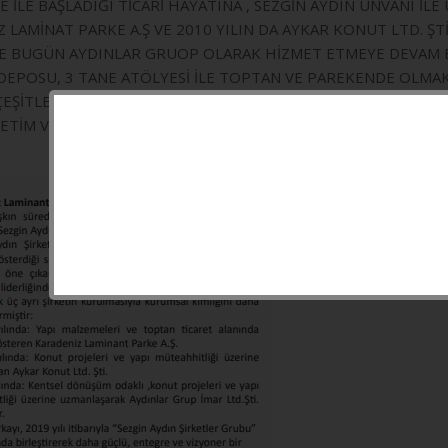
 İLE BAŞLADIĞI TİCARİ HAYATINA , SEZGİN AYDIN ÜNVANI İL
LAMİNAT PARKE A.Ş VE 2010 YILIN DA AYKAR KONUT LTD. ŞT
İLE BUGÜN AYDINLAR GRUOP OLARAK HİZMET ETMEYE DEVAM 
POSU, 3 TANE ATÖLYESİ İLE TOPTAN VE PAREKENDE OLMAK Ü
K ÇEŞİTLERİ, PVC DOĞRAMA ÜRETİM VE İMALATI, MOBİLYA ÜRE
ETİM VE İMALATI, VİTRİFİYE VE BİRÇOK İŞ KALEMİNDE MÜŞ