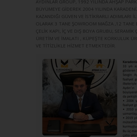
AYDINLAR GROUP, 1992 YILINDA AHŞAP PARKE
BÜYÜMEYE GİDEREK 2004 YILINDA KARADENİZ 
KAZANDIĞI GÜVEN VE İSTİKRARLI ADIMLARI 
OLARAK 3 TANE ŞOWROOM MAĞZA ,12 TANE DE
ÇELİK KAPI, İÇ VE DIŞ BOYA GRUBU, SERAMİ
ÜRETİM VE İMALATI , KÜPEŞTE KORKULUK ÜR
VE TİTİZLİKLE HİZMET ETMEKTEDİR.