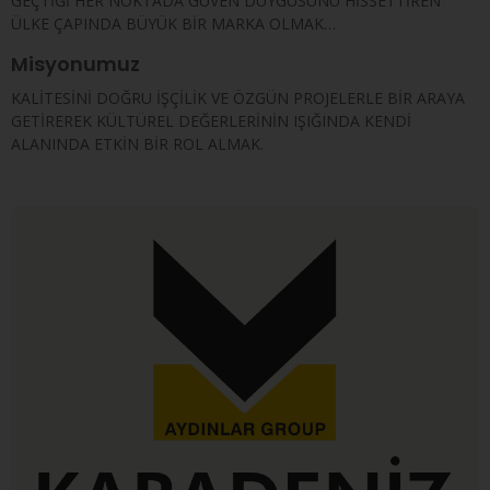
GEÇTİĞİ HER NOKTADA GÜVEN DUYGUSUNU HİSSETTİREN
ÜLKE ÇAPINDA BÜYÜK BİR MARKA OLMAK…
Misyonumuz
KALİTESİNİ DOĞRU İŞÇİLİK VE ÖZGÜN PROJELERLE BİR ARAYA
GETİREREK KÜLTÜREL DEĞERLERİNİN IŞIĞINDA KENDİ
ALANINDA ETKİN BİR ROL ALMAK.