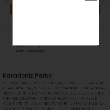
Sepete Ekle
Yorumlar
Açıklama
Taksit
Yüzey Seçenekleri
SÜPER GLOSS
Kategori
Düz Renkler
Renk/Desen
Gri
Renk Tonları
Açık
Karadeniz Parke
AYDINLAR GROUP, 1992 YILINDA AHŞAP PARKE İLE BAŞLADIĞI
TİCARİ HAYATINA , SEZGİN AYDIN ÜNVANI İLE UZUNCA YILLAR
HİZMET ETTİKTEN SONRA BÜYÜMEYE GİDEREK 2004 YILINDA
KARADENİZ LAMİNAT PARKE A.Ş VE 2010 YILIN DA AYKAR
KONUT LTD. ŞTİ. ADI ALINDA TÜRKİYENİN HER NOKTASINDA
KAZANDIĞI GÜVEN VE İSTİKRARLI ADIMLARI İLE BUGÜN