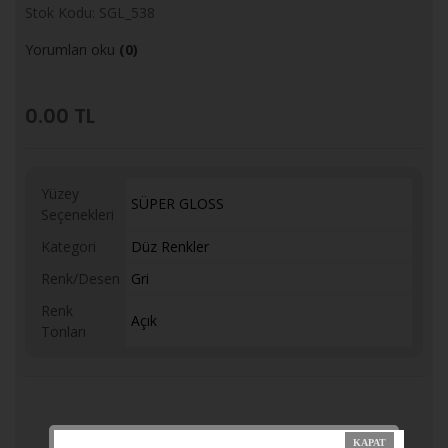
Stok Kodu: SGL_538
Yorumları oku
(0)
0.00
TL
Yüzey
SÜPER GLOSS
Seçenekleri
Kategori
Düz Renkler
Renk/Desen
Gri
Renk
Açık
Tonları