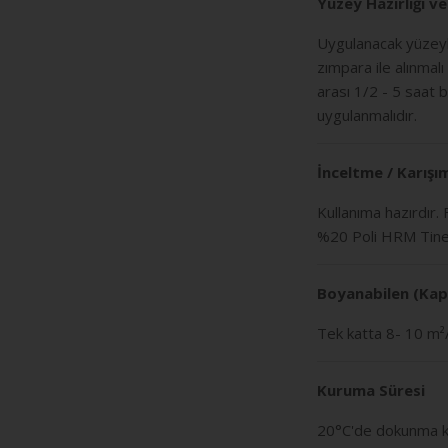
Yüzey Hazırlığı v
Uygulanacak yüzeyler
zımpara ile alınmalı
arası 1/2 - 5 saat 
uygulanmalıdır.
İnceltme / Karışı
Kullanıma hazırdır.
%20 Poli HRM Tiner i
Boyanabilen (Kap
Tek katta 8- 10 m²
Kuruma Süresi
20°C'de dokunma ku