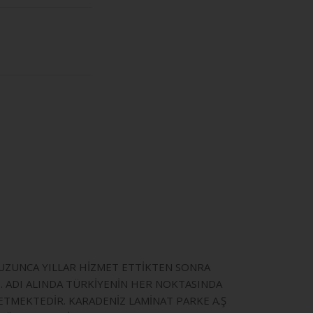
E UZUNCA YILLAR HİZMET ETTİKTEN SONRA
İ. ADI ALINDA TÜRKİYENİN HER NOKTASINDA
ETMEKTEDİR. KARADENİZ LAMİNAT PARKE A.Ş