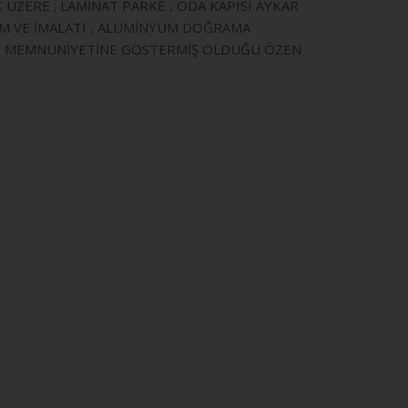
ZERE ; LAMİNAT PARKE , ODA KAPISI AYKAR
TİM VE İMALATI , ALÜMİNYUM DOĞRAMA
TERİ MEMNUNİYETİNE GÖSTERMİŞ OLDUĞU ÖZEN