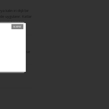
kalın iri dişli bir
nde uygulanır. Katlar
erek ikinci kat
le tabanca için ise