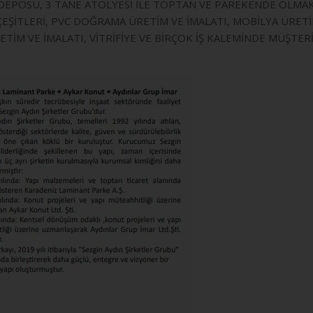
POSU, 3 TANE ATÖLYESİ İLE TOPTAN VE PAREKENDE OLMAK Ü
K ÇEŞİTLERİ, PVC DOĞRAMA ÜRETİM VE İMALATI, MOBİLYA ÜRE
ETİM VE İMALATI, VİTRİFİYE VE BİRÇOK İŞ KALEMİNDE MÜŞ