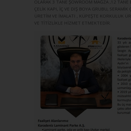
OLARAK 3 TANE ŞOWROOM MAĞZA ,12 TANE DE
ÇELİK KAPI, İÇ VE DIŞ BOYA GRUBU, SERAMİ
ÜRETİM VE İMALATI , KÜPEŞTE KORKULUK ÜR
VE TİTİZLİKLE HİZMET ETMEKTEDİR.