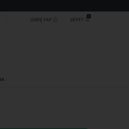
0
GIRIŞ YAP
SEPET
YA