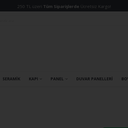
250 TL üzeri
Tüm Siparişlerde
Ücretsiz Kargo!
SERAMİK
KAPI
PANEL
DUVAR PANELLERİ
BO