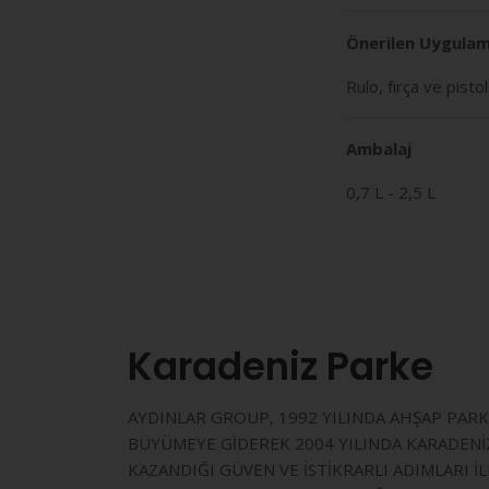
Önerilen Uygulam
Rulo, fırça ve pisto
Ambalaj
0,7 L - 2,5 L
Karadeniz Parke
AYDINLAR GROUP, 1992 YILINDA AHŞAP PARKE
BÜYÜMEYE GİDEREK 2004 YILINDA KARADENİZ 
KAZANDIĞI GÜVEN VE İSTİKRARLI ADIMLARI 