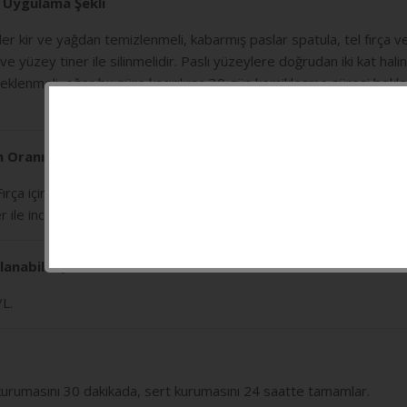
e Uygulama Şekli
 kir ve yağdan temizlenmeli, kabarmış paslar spatula, tel fırça veya 
 ve yüzey tiner ile silinmelidir. Paslı yüzeylere doğrudan iki kat hali
beklenmeli, eğer bu süre kaçırılırsa 30 gün kemikleşme süresi beklen
m Oranı
 Fırça için inceltme gerekirse maksimum %5 Poli HRM Tiner ile pisto
le inceltilmelidir.
lanabilen) Alan
/L.
rumasını 30 dakikada, sert kurumasını 24 saatte tamamlar.