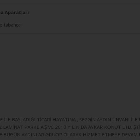
a Aparatları
le tabanca.
 İLE BAŞLADIĞI TİCARİ HAYATINA , SEZGİN AYDIN ÜNVANI İL
LAMİNAT PARKE A.Ş VE 2010 YILIN DA AYKAR KONUT LTD. ŞT
İLE BUGÜN AYDINLAR GRUOP OLARAK HİZMET ETMEYE DEVAM 