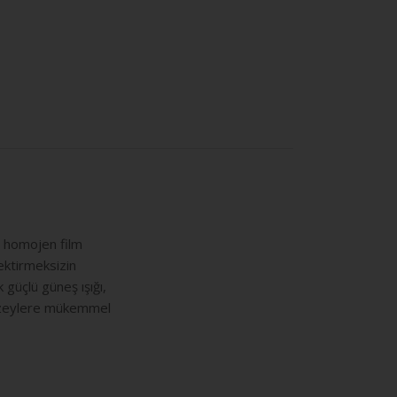
, homojen film
ektirmeksizin
 güçlü güneş ışığı,
 yüzeylere mükemmel