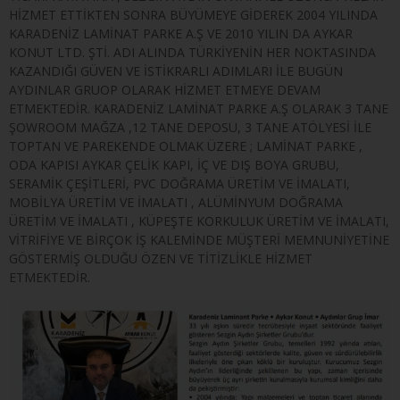
HİZMET ETTİKTEN SONRA BÜYÜMEYE GİDEREK 2004 YILINDA
KARADENİZ LAMİNAT PARKE A.Ş VE 2010 YILIN DA AYKAR
KONUT LTD. ŞTİ. ADI ALINDA TÜRKİYENİN HER NOKTASINDA
KAZANDIĞI GÜVEN VE İSTİKRARLI ADIMLARI İLE BUGÜN
AYDINLAR GRUOP OLARAK HİZMET ETMEYE DEVAM
ETMEKTEDİR. KARADENİZ LAMİNAT PARKE A.Ş OLARAK 3 TANE
ŞOWROOM MAĞZA ,12 TANE DEPOSU, 3 TANE ATÖLYESİ İLE
TOPTAN VE PAREKENDE OLMAK ÜZERE ; LAMİNAT PARKE ,
ODA KAPISI AYKAR ÇELİK KAPI, İÇ VE DIŞ BOYA GRUBU,
SERAMİK ÇEŞİTLERİ, PVC DOĞRAMA ÜRETİM VE İMALATI,
MOBİLYA ÜRETİM VE İMALATI , ALÜMİNYUM DOĞRAMA
ÜRETİM VE İMALATI , KÜPEŞTE KORKULUK ÜRETİM VE İMALATI,
VİTRİFİYE VE BİRÇOK İŞ KALEMİNDE MÜŞTERİ MEMNUNİYETİNE
GÖSTERMİŞ OLDUĞU ÖZEN VE TİTİZLİKLE HİZMET
ETMEKTEDİR.