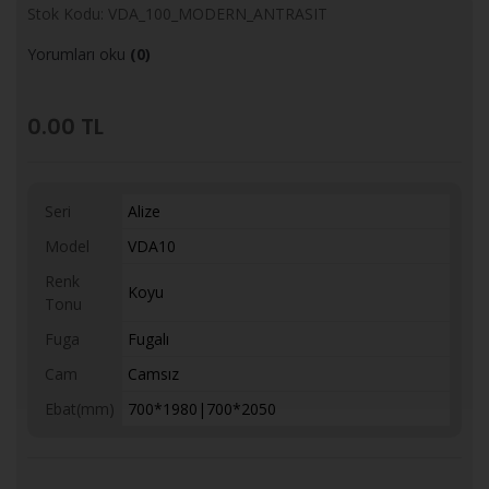
Stok Kodu: VDA_100_MODERN_ANTRASIT
Yorumları oku
(0)
0.00
TL
Seri
Alize
Model
VDA10
Renk
Koyu
Tonu
Fuga
Fugalı
Cam
Camsız
Ebat(mm)
700*1980|700*2050