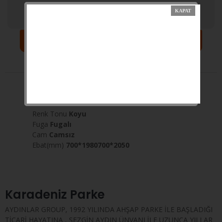
Sepete Ekle
Yorumlar
Açıklama
Taksit
Seri
Alize
Model
VDA10
Renk Tonu
Koyu
Fuga
Fugalı
Cam
Camsız
Ebat(mm)
700*1980700*2050
Karadeniz Parke
AYDINLAR GROUP, 1992 YILINDA AHŞAP PARKE İLE BAŞLADIĞI
TİCARİ HAYATINA , SEZGİN AYDIN ÜNVANI İLE UZUNCA YILLAR