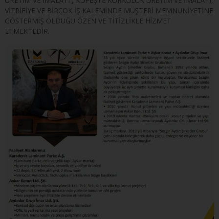
ÜRETİM VE İMALATI , KÜPEŞTE KORKULUK ÜRETİM VE İMALATI,
VİTRİFİYE VE BİRÇOK İŞ KALEMİNDE MÜŞTERİ MEMNUNİYETİNE
GÖSTERMİŞ OLDUĞU ÖZEN VE TİTİZLİKLE HİZMET
ETMEKTEDİR.