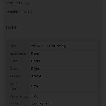
Stok Kodu: VX_796
Yorumları oku
(0)
0.00
TL
Marka
VarioClic - Exclusive 5g
Kalınlık(mm)
8mm
Derz
Derzli
Desen
Diğer
Aşınma
32AC4
Renk
Orta
Tonları
Parke Yüzey
TMB
Plank
1203,5x191,7