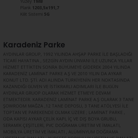
Yüzey
TMB
Plank
1203,5x191,7
Kilit Sistemi
5G
Karadeniz Parke
AYDINLAR GROUP, 1992 YILINDA AHŞAP PARKE İLE BAŞLADIĞI
TİCARİ HAYATINA , SEZGİN AYDIN ÜNVANI İLE UZUNCA YILLAR
HİZMET ETTİKTEN SONRA BÜYÜMEYE GİDEREK 2004 YILINDA
KARADENİZ LAMİNAT PARKE A.Ş VE 2010 YILIN DA AYKAR
KONUT LTD. ŞTİ. ADI ALINDA TÜRKİYENİN HER NOKTASINDA
KAZANDIĞI GÜVEN VE İSTİKRARLI ADIMLARI İLE BUGÜN
AYDINLAR GRUOP OLARAK HİZMET ETMEYE DEVAM
ETMEKTEDİR. KARADENİZ LAMİNAT PARKE A.Ş OLARAK 3 TANE
ŞOWROOM MAĞZA ,12 TANE DEPOSU, 3 TANE ATÖLYESİ İLE
TOPTAN VE PAREKENDE OLMAK ÜZERE ; LAMİNAT PARKE ,
ODA KAPISI AYKAR ÇELİK KAPI, İÇ VE DIŞ BOYA GRUBU,
SERAMİK ÇEŞİTLERİ, PVC DOĞRAMA ÜRETİM VE İMALATI,
MOBİLYA ÜRETİM VE İMALATI , ALÜMİNYUM DOĞRAMA