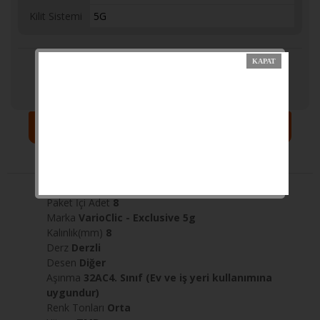
Kilit Sistemi
5G
Sepete Ekle
Yorumlar
Açıklama
Taksit
Paket İçi Adet
8
Marka
VarioClic - Exclusive 5g
Kalınlık(mm)
8
Derz
Derzli
Desen
Diğer
Aşınma
32AC4. Sınıf (Ev ve iş yeri kullanımına
uygundur)
Renk Tonları
Orta