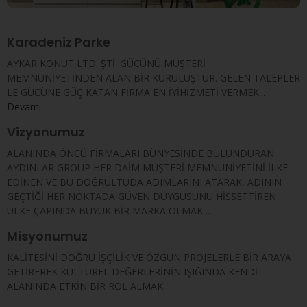
Karadeniz Parke
AYKAR KONUT LTD. ŞTİ. GÜCÜNÜ MÜŞTERİ
MEMNUNİYETİNDEN ALAN BİR KURULUŞTUR. GELEN TALEPLER
LE GÜCÜNE GÜÇ KATAN FİRMA EN İYİHİZMETİ VERMEK...
Devamı
Vizyonumuz
ALANINDA ÖNCÜ FİRMALARI BÜNYESİNDE BULUNDURAN
AYDINLAR GROUP HER DAİM MÜŞTERİ MEMNUNİYETİNİ İLKE
EDİNEN VE BU DOĞRULTUDA ADIMLARINI ATARAK, ADININ
GEÇTİĞİ HER NOKTADA GÜVEN DUYGUSUNU HİSSETTİREN
ÜLKE ÇAPINDA BÜYÜK BİR MARKA OLMAK…
Misyonumuz
KALİTESİNİ DOĞRU İŞÇİLİK VE ÖZGÜN PROJELERLE BİR ARAYA
GETİREREK KÜLTÜREL DEĞERLERİNİN IŞIĞINDA KENDİ
ALANINDA ETKİN BİR ROL ALMAK.