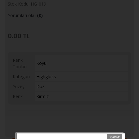
Stok Kodu: HG_019
Yorumları oku
(0)
0.00
TL
Renk
Koyu
Tonları
Kategori
Highgloss
Yüzey
Düz
Renk
Kırmızı