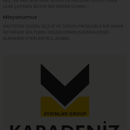
GEÇTİĞİ HER NOKTADA GÜVEN DUYGUSUNU HİSSETTİREN
ÜLKE ÇAPINDA BÜYÜK BİR MARKA OLMAK…
Misyonumuz
KALİTESİNİ DOĞRU İŞÇİLİK VE ÖZGÜN PROJELERLE BİR ARAYA
GETİREREK KÜLTÜREL DEĞERLERİNİN IŞIĞINDA KENDİ
ALANINDA ETKİN BİR ROL ALMAK.