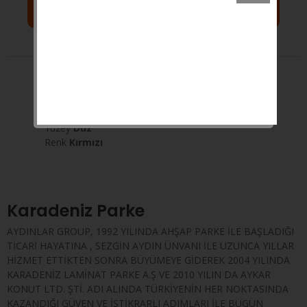
Sepete Ekle
Yorumlar
Açıklama
Taksit
Paket İçi Adet
20
Renk Tonları
Koyu
Kategori
Highgloss
Yüzey
Düz
Renk
Kırmızı
Karadeniz Parke
AYDINLAR GROUP, 1992 YILINDA AHŞAP PARKE İLE BAŞLADIĞI
TİCARİ HAYATINA , SEZGİN AYDIN ÜNVANI İLE UZUNCA YILLAR
HİZMET ETTİKTEN SONRA BÜYÜMEYE GİDEREK 2004 YILINDA
KARADENİZ LAMİNAT PARKE A.Ş VE 2010 YILIN DA AYKAR
KONUT LTD. ŞTİ. ADI ALINDA TÜRKİYENİN HER NOKTASINDA
KAZANDIĞI GÜVEN VE İSTİKRARLI ADIMLARI İLE BUGÜN