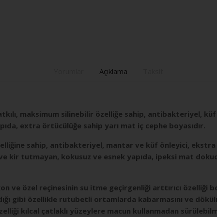
Yorumlar
Açıklama
Taksit
katkılı, maksimum silinebilir özelliğe sahip, antibakteriyel, k
apıda, extra örtücülüğe sahip yarı mat iç cephe boyasıdır.
elliğine sahip, antibakteriyel, mantar ve küf önleyici, ekstr
ve kir tutmayan, kokusuz ve esnek yapıda, ipeksi mat dokud
on ve özel reçinesinin su itme geçirgenliği arttırıcı özelliği 
tırdığı gibi özellikle rutubetli ortamlarda kabarmasını ve dökü
zelliği kılcal çatlaklı yüzeylere macun kullanmadan sürülebil