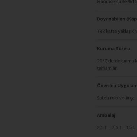
Hacimce su ile %15-2
Boyanabilen (Kap
Tek katta yaklaşık 
Kuruma Süresi
20°C'de dokunma ku
tamamlar.
Önerilen Uygulam
Saten rulo ve fırça.
Ambalaj
2,5 L - 7,5 L - 15 L