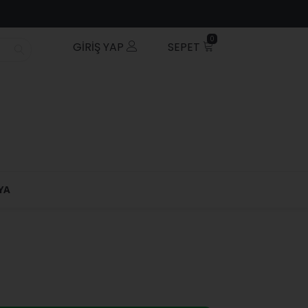
0
GIRIŞ YAP
SEPET
YA