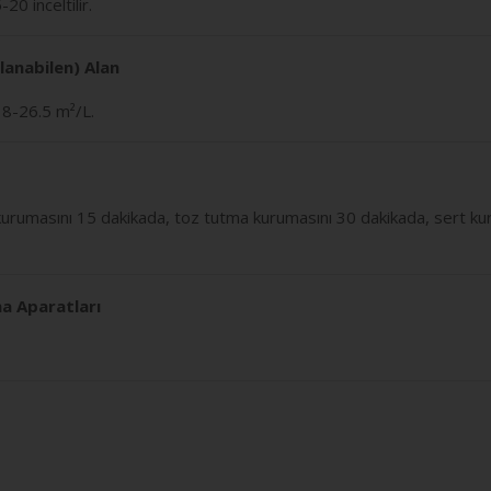
0 inceltilir.
lanabilen) Alan
18-26.5 m²/L.
rumasını 15 dakikada, toz tutma kurumasını 30 dakikada, sert ku
a Aparatları