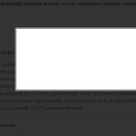
ygulandığı yüzeyde mantar ve küf oluşumunu önleyen yapıda
e Uygulama Şekli
 yüzeyler düzgün, sağlam, kuru ve tozdan arındırılmış durumda olm
en çukur ve çatlaklar PERLA MACUN ile macunlanmalıdır. Uygulam
azlı boya varsa TRANSFER ASTARI uygulaması yapılır. İlk defa boy
sıvalı iç yüzeylerde DOLGULU ASTAR uygulaması yapılır. Alçı uygul
ı önlemek için A-STAR uygulanmalıdır. Astar uygulaması yapıldıkt
e iki kat olarak uygulanmalıdır. Katlar arasında en az 4 saat bekl
yüzey sıcaklığı 5-30°C arasında olmalıdır.
m Oranı