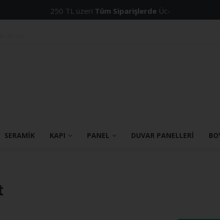
250 TL üzeri
Tüm Siparişlerde
Ücretsiz Kargo!
SERAMİK
KAPI
PANEL
DUVAR PANELLERİ
BO
t