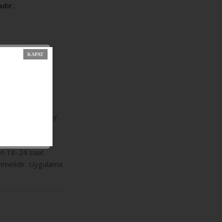
dır.
alıdır.
a yapılacak yüzey
anacak
aması yapılan
an 18-24 saat
enmelidir. Uygulama