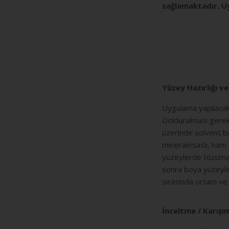
sağlamaktadır. U
Yüzey Hazırlığı v
Uygulama yapılacak
Doldurulması gerek
üzerinde solvent b
mineralesaslı, ham 
yüzeylerde tozumay
sonra boya yüzeyler
sırasında ortam ve 
İnceltme / Karışı