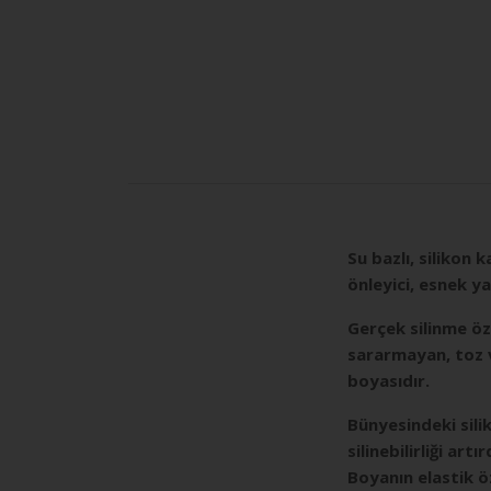
Su bazlı, silikon 
önleyici, esnek y
Gerçek silinme öz
sararmayan, toz 
boyasıdır.
Bünyesindeki silik
silinebilirliği ar
Boyanın elastik ö