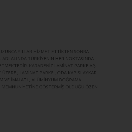
E UZUNCA YILLAR HİZMET ETTİKTEN SONRA
İ. ADI ALINDA TÜRKİYENİN HER NOKTASINDA
ETMEKTEDİR. KARADENİZ LAMİNAT PARKE A.Ş
ZERE ; LAMİNAT PARKE , ODA KAPISI AYKAR
TİM VE İMALATI , ALÜMİNYUM DOĞRAMA
TERİ MEMNUNİYETİNE GÖSTERMİŞ OLDUĞU ÖZEN