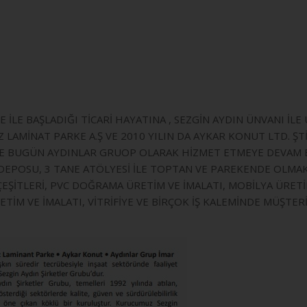
 İLE BAŞLADIĞI TİCARİ HAYATINA , SEZGİN AYDIN ÜNVANI İL
LAMİNAT PARKE A.Ş VE 2010 YILIN DA AYKAR KONUT LTD. ŞT
İLE BUGÜN AYDINLAR GRUOP OLARAK HİZMET ETMEYE DEVAM 
POSU, 3 TANE ATÖLYESİ İLE TOPTAN VE PAREKENDE OLMAK Ü
K ÇEŞİTLERİ, PVC DOĞRAMA ÜRETİM VE İMALATI, MOBİLYA ÜRE
ETİM VE İMALATI, VİTRİFİYE VE BİRÇOK İŞ KALEMİNDE MÜŞ