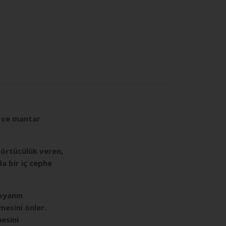
üf ve mantar
a örtücülük veren,
a bir iç cephe
boyanın
lmesini önler.
mesini