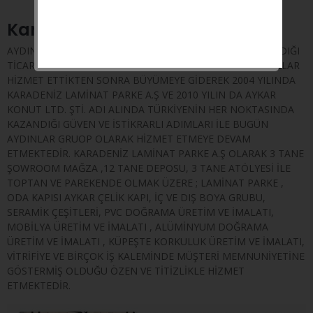
Karadeniz Parke
AYDINLAR GROUP, 1992 YILINDA AHŞAP PARKE İLE BAŞLADIĞI
TİCARİ HAYATINA , SEZGİN AYDIN ÜNVANI İLE UZUNCA YILLAR
HİZMET ETTİKTEN SONRA BÜYÜMEYE GİDEREK 2004 YILINDA
KARADENİZ LAMİNAT PARKE A.Ş VE 2010 YILIN DA AYKAR
KONUT LTD. ŞTİ. ADI ALINDA TÜRKİYENİN HER NOKTASINDA
KAZANDIĞI GÜVEN VE İSTİKRARLI ADIMLARI İLE BUGÜN
AYDINLAR GRUOP OLARAK HİZMET ETMEYE DEVAM
ETMEKTEDİR. KARADENİZ LAMİNAT PARKE A.Ş OLARAK 3 TANE
ŞOWROOM MAĞZA ,12 TANE DEPOSU, 3 TANE ATÖLYESİ İLE
TOPTAN VE PAREKENDE OLMAK ÜZERE ; LAMİNAT PARKE ,
ODA KAPISI AYKAR ÇELİK KAPI, İÇ VE DIŞ BOYA GRUBU,
SERAMİK ÇEŞİTLERİ, PVC DOĞRAMA ÜRETİM VE İMALATI,
MOBİLYA ÜRETİM VE İMALATI , ALÜMİNYUM DOĞRAMA
ÜRETİM VE İMALATI , KÜPEŞTE KORKULUK ÜRETİM VE İMALATI,
VİTRİFİYE VE BİRÇOK İŞ KALEMİNDE MÜŞTERİ MEMNUNİYETİNE
GÖSTERMİŞ OLDUĞU ÖZEN VE TİTİZLİKLE HİZMET
ETMEKTEDİR.