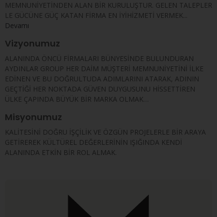
MEMNUNİYETİNDEN ALAN BİR KURULUŞTUR. GELEN TALEPLER
LE GÜCÜNE GÜÇ KATAN FİRMA EN İYİHİZMETİ VERMEK...
Devamı
Vizyonumuz
ALANINDA ÖNCÜ FİRMALARI BÜNYESİNDE BULUNDURAN
AYDINLAR GROUP HER DAİM MÜŞTERİ MEMNUNİYETİNİ İLKE
EDİNEN VE BU DOĞRULTUDA ADIMLARINI ATARAK, ADININ
GEÇTİĞİ HER NOKTADA GÜVEN DUYGUSUNU HİSSETTİREN
ÜLKE ÇAPINDA BÜYÜK BİR MARKA OLMAK…
Misyonumuz
KALİTESİNİ DOĞRU İŞÇİLİK VE ÖZGÜN PROJELERLE BİR ARAYA
GETİREREK KÜLTÜREL DEĞERLERİNİN IŞIĞINDA KENDİ
ALANINDA ETKİN BİR ROL ALMAK.