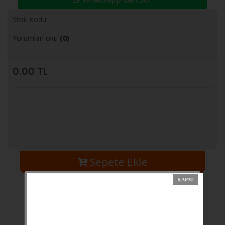
Stok Kodu:
Yorumları oku
(0)
0.00
TL
Sepete Ekle
Yorumlar
Açıklama
Taksit