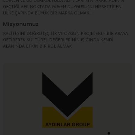
EDİNEN VE BU DOĞRULTUDA ADIMLARINI ATARAK, ADININ
GEÇTİĞİ HER NOKTADA GÜVEN DUYGUSUNU HİSSETTİREN
ÜLKE ÇAPINDA BÜYÜK BİR MARKA OLMAK…
Misyonumuz
KALİTESİNİ DOĞRU İŞÇİLİK VE ÖZGÜN PROJELERLE BİR ARAYA
GETİREREK KÜLTÜREL DEĞERLERİNİN IŞIĞINDA KENDİ
ALANINDA ETKİN BİR ROL ALMAK.