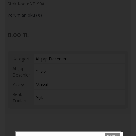
Stok Kodu: YT_99A
Yorumları oku
(0)
0.00
TL
Kategori
Ahşap Desenler
Ahşap
Ceviz
Desenler
Yüzey
Massif
Renk
Açık
Tonları