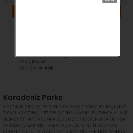
Sepete Ekle
Yorumlar
Açıklama
Taksit
Kategori
Ahşap Desenler
Ahşap Desenler
Ceviz
Renk/Desen
Kahverengi - Sarı
Yüzey
Massif
Renk Tonları
Açık
Karadeniz Parke
AYDINLAR GROUP, 1992 YILINDA AHŞAP PARKE İLE BAŞLADIĞI
TİCARİ HAYATINA , SEZGİN AYDIN ÜNVANI İLE UZUNCA YILLAR
HİZMET ETTİKTEN SONRA BÜYÜMEYE GİDEREK 2004 YILINDA
KARADENİZ LAMİNAT PARKE A.Ş VE 2010 YILIN DA AYKAR
KONUT LTD. ŞTİ. ADI ALINDA TÜRKİYENİN HER NOKTASINDA