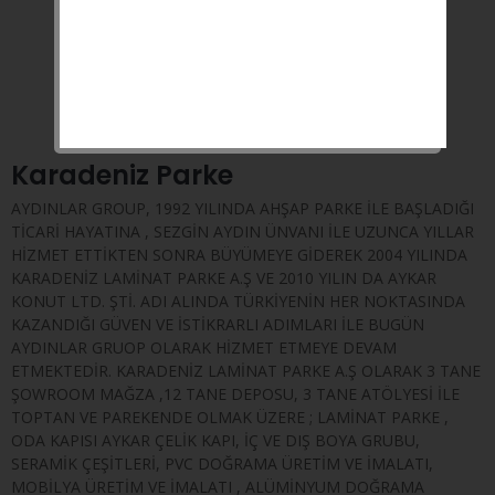
ÇEKME KOLU
UZUN ÖMÜRLÜ MENTEŞE SİSTEMİ
1.2 MM YÜKSEK KALİTE ÇELİK SAC
Karadeniz Parke
AYDINLAR GROUP, 1992 YILINDA AHŞAP PARKE İLE BAŞLADIĞI
TİCARİ HAYATINA , SEZGİN AYDIN ÜNVANI İLE UZUNCA YILLAR
HİZMET ETTİKTEN SONRA BÜYÜMEYE GİDEREK 2004 YILINDA
KARADENİZ LAMİNAT PARKE A.Ş VE 2010 YILIN DA AYKAR
KONUT LTD. ŞTİ. ADI ALINDA TÜRKİYENİN HER NOKTASINDA
KAZANDIĞI GÜVEN VE İSTİKRARLI ADIMLARI İLE BUGÜN
AYDINLAR GRUOP OLARAK HİZMET ETMEYE DEVAM
ETMEKTEDİR. KARADENİZ LAMİNAT PARKE A.Ş OLARAK 3 TANE
ŞOWROOM MAĞZA ,12 TANE DEPOSU, 3 TANE ATÖLYESİ İLE
TOPTAN VE PAREKENDE OLMAK ÜZERE ; LAMİNAT PARKE ,
ODA KAPISI AYKAR ÇELİK KAPI, İÇ VE DIŞ BOYA GRUBU,
SERAMİK ÇEŞİTLERİ, PVC DOĞRAMA ÜRETİM VE İMALATI,
MOBİLYA ÜRETİM VE İMALATI , ALÜMİNYUM DOĞRAMA