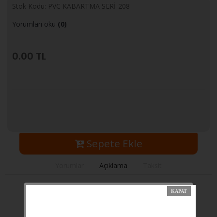
Stok Kodu: PVC KABARTMA SERİ-208
Yorumları oku
(0)
0.00
TL
Sepete Ekle
Yorumlar
Açıklama
Taksit
PVC KABARTMA SERİ
SES VE ISI İZOLASYONU
KALE MONOBLOK KİLİT SİSTEMİ