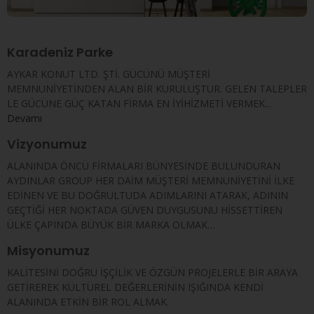
Karadeniz Parke
AYKAR KONUT LTD. ŞTİ. GÜCÜNÜ MÜŞTERİ
MEMNUNİYETİNDEN ALAN BİR KURULUŞTUR. GELEN TALEPLER
LE GÜCÜNE GÜÇ KATAN FİRMA EN İYİHİZMETİ VERMEK...
Devamı
Vizyonumuz
ALANINDA ÖNCÜ FİRMALARI BÜNYESİNDE BULUNDURAN
AYDINLAR GROUP HER DAİM MÜŞTERİ MEMNUNİYETİNİ İLKE
EDİNEN VE BU DOĞRULTUDA ADIMLARINI ATARAK, ADININ
GEÇTİĞİ HER NOKTADA GÜVEN DUYGUSUNU HİSSETTİREN
ÜLKE ÇAPINDA BÜYÜK BİR MARKA OLMAK…
Misyonumuz
KALİTESİNİ DOĞRU İŞÇİLİK VE ÖZGÜN PROJELERLE BİR ARAYA
GETİREREK KÜLTÜREL DEĞERLERİNİN IŞIĞINDA KENDİ
ALANINDA ETKİN BİR ROL ALMAK.