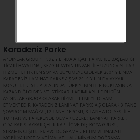
ÇEKME KOLU
UZUN ÖMÜRLÜ MENTEŞE SİSTEMİ
1.2 MM YÜKSEK KALİTE ÇELİK SAC
Karadeniz Parke
AYDINLAR GROUP, 1992 YILINDA AHŞAP PARKE İLE BAŞLADIĞI
TİCARİ HAYATINA , SEZGİN AYDIN ÜNVANI İLE UZUNCA YILLAR
HİZMET ETTİKTEN SONRA BÜYÜMEYE GİDEREK 2004 YILINDA
KARADENİZ LAMİNAT PARKE A.Ş VE 2010 YILIN DA AYKAR
KONUT LTD. ŞTİ. ADI ALINDA TÜRKİYENİN HER NOKTASINDA
KAZANDIĞI GÜVEN VE İSTİKRARLI ADIMLARI İLE BUGÜN
AYDINLAR GRUOP OLARAK HİZMET ETMEYE DEVAM
ETMEKTEDİR. KARADENİZ LAMİNAT PARKE A.Ş OLARAK 3 TANE
ŞOWROOM MAĞZA ,12 TANE DEPOSU, 3 TANE ATÖLYESİ İLE
TOPTAN VE PAREKENDE OLMAK ÜZERE ; LAMİNAT PARKE ,
ODA KAPISI AYKAR ÇELİK KAPI, İÇ VE DIŞ BOYA GRUBU,
SERAMİK ÇEŞİTLERİ, PVC DOĞRAMA ÜRETİM VE İMALATI,
MOBİLYA ÜRETİM VE İMALATI , ALÜMİNYUM DOĞRAMA