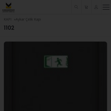
KAPI
»
Aykar Çelik Kapı
1102