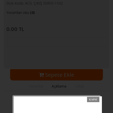
Stok Kodu: ACİL ÇIKIŞ SERİSİ-1102
Yorumları oku
(0)
0.00
TL
Sepete Ekle
Yorumlar
Açıklama
Taksit
ACİL ÇIKIŞ SERİSİ
SES VE ISI İZOLASYONU
KALE MONOBLOK KİLİT SİSTEMİ