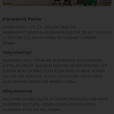
Karadeniz Parke
AYKAR KONUT LTD. ŞTİ. GÜCÜNÜ MÜŞTERİ
MEMNUNİYETİNDEN ALAN BİR KURULUŞTUR. GELEN TALEPLER
LE GÜCÜNE GÜÇ KATAN FİRMA EN İYİHİZMETİ VERMEK...
Devamı
Vizyonumuz
ALANINDA ÖNCÜ FİRMALARI BÜNYESİNDE BULUNDURAN
AYDINLAR GROUP HER DAİM MÜŞTERİ MEMNUNİYETİNİ İLKE
EDİNEN VE BU DOĞRULTUDA ADIMLARINI ATARAK, ADININ
GEÇTİĞİ HER NOKTADA GÜVEN DUYGUSUNU HİSSETTİREN
ÜLKE ÇAPINDA BÜYÜK BİR MARKA OLMAK…
Misyonumuz
KALİTESİNİ DOĞRU İŞÇİLİK VE ÖZGÜN PROJELERLE BİR ARAYA
GETİREREK KÜLTÜREL DEĞERLERİNİN IŞIĞINDA KENDİ
ALANINDA ETKİN BİR ROL ALMAK.