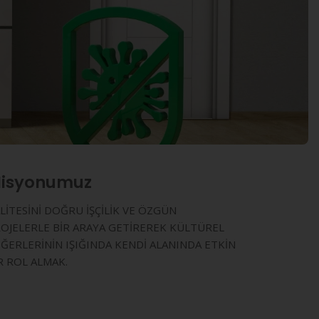
isyonumuz
LİTESİNİ DOĞRU İŞÇİLİK VE ÖZGÜN
OJELERLE BİR ARAYA GETİREREK KÜLTÜREL
ĞERLERİNİN IŞIĞINDA KENDİ ALANINDA ETKİN
R ROL ALMAK.