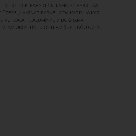
ETMEKTEDİR. KARADENİZ LAMİNAT PARKE A.Ş
ZERE ; LAMİNAT PARKE , ODA KAPISI AYKAR
TİM VE İMALATI , ALÜMİNYUM DOĞRAMA
TERİ MEMNUNİYETİNE GÖSTERMİŞ OLDUĞU ÖZEN