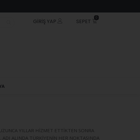
0
GIRIŞ YAP
SEPET
YA
E UZUNCA YILLAR HİZMET ETTİKTEN SONRA
İ. ADI ALINDA TÜRKİYENİN HER NOKTASINDA