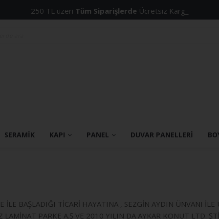
250 TL üzeri
Tüm Siparişlerde
Ücretsiz Kargo!
SERAMİK
KAPI
PANEL
DUVAR PANELLERİ
BO
 İLE BAŞLADIĞI TİCARİ HAYATINA , SEZGİN AYDIN ÜNVANI İL
LAMİNAT PARKE A.Ş VE 2010 YILIN DA AYKAR KONUT LTD. ŞT