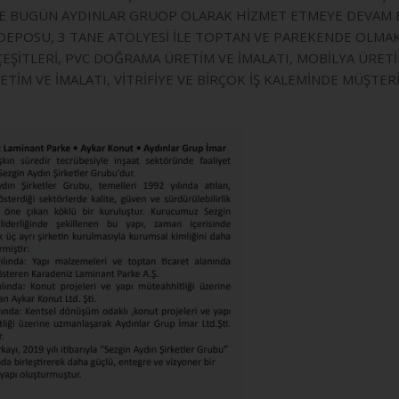
İLE BUGÜN AYDINLAR GRUOP OLARAK HİZMET ETMEYE DEVAM 
POSU, 3 TANE ATÖLYESİ İLE TOPTAN VE PAREKENDE OLMAK Ü
K ÇEŞİTLERİ, PVC DOĞRAMA ÜRETİM VE İMALATI, MOBİLYA ÜRE
ETİM VE İMALATI, VİTRİFİYE VE BİRÇOK İŞ KALEMİNDE MÜŞ