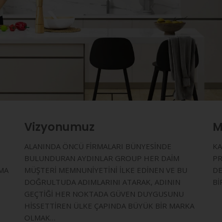
Vizyonumuz
M
ALANINDA ÖNCÜ FİRMALARI BÜNYESİNDE
KA
BULUNDURAN AYDINLAR GROUP HER DAİM
PR
MA
MÜŞTERİ MEMNUNİYETİNİ İLKE EDİNEN VE BU
DE
DOĞRULTUDA ADIMLARINI ATARAK, ADININ
Bİ
GEÇTİĞİ HER NOKTADA GÜVEN DUYGUSUNU
HİSSETTİREN ÜLKE ÇAPINDA BÜYÜK BİR MARKA
OLMAK…