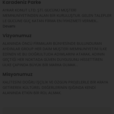
Karadeniz Parke
AYKAR KONUT LTD. ŞTİ. GÜCÜNÜ MÜŞTERİ
MEMNUNİYETİNDEN ALAN BİR KURULUŞTUR. GELEN TALEPLER
LE GÜCÜNE GÜÇ KATAN FİRMA EN İYİHİZMETİ VERMEK...
Devamı
Vizyonumuz
ALANINDA ÖNCÜ FİRMALARI BÜNYESİNDE BULUNDURAN
AYDINLAR GROUP HER DAİM MÜŞTERİ MEMNUNİYETİNİ İLKE
EDİNEN VE BU DOĞRULTUDA ADIMLARINI ATARAK, ADININ
GEÇTİĞİ HER NOKTADA GÜVEN DUYGUSUNU HİSSETTİREN
ÜLKE ÇAPINDA BÜYÜK BİR MARKA OLMAK…
Misyonumuz
KALİTESİNİ DOĞRU İŞÇİLİK VE ÖZGÜN PROJELERLE BİR ARAYA
GETİREREK KÜLTÜREL DEĞERLERİNİN IŞIĞINDA KENDİ
ALANINDA ETKİN BİR ROL ALMAK.